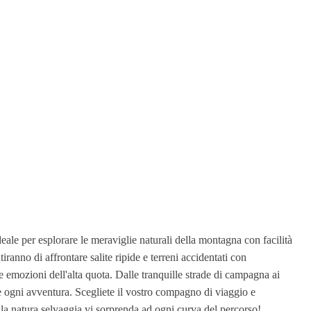
eale per esplorare le meraviglie naturali della montagna con facilità
iranno di affrontare salite ripide e terreni accidentati con
le emozioni dell'alta quota. Dalle tranquille strade di campagna ai
re ogni avventura. Scegliete il vostro compagno di viaggio e
 la natura selvaggia vi sorprenda ad ogni curva del percorso!