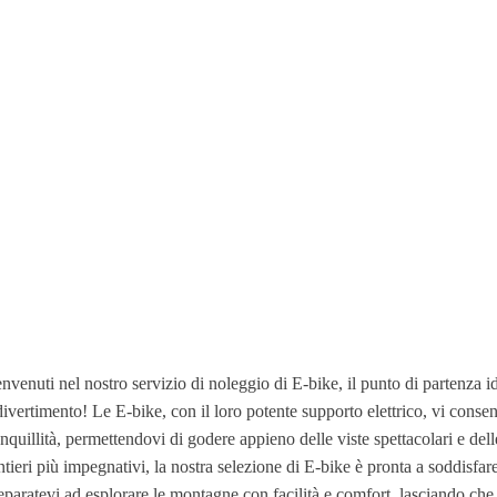
to
nvenuti nel nostro servizio di noleggio di E-bike, il punto di partenza id
divertimento! Le E-bike, con il loro potente supporto elettrico, vi consent
anquillità, permettendovi di godere appieno delle viste spettacolari e del
ntieri più impegnativi, la nostra selezione di E-bike è pronta a soddisfa
eparatevi ad esplorare le montagne con facilità e comfort, lasciando che