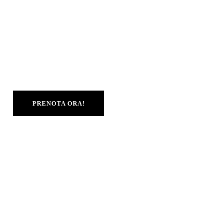
Motore
Bosch Performance Line CX (BDU384Y)
Batteria
Bosch PowerTube 625Wh
Freni
Shimano BR-MT200 hydraulic disc brake
Taglie
L, M
PRENOTA ORA!