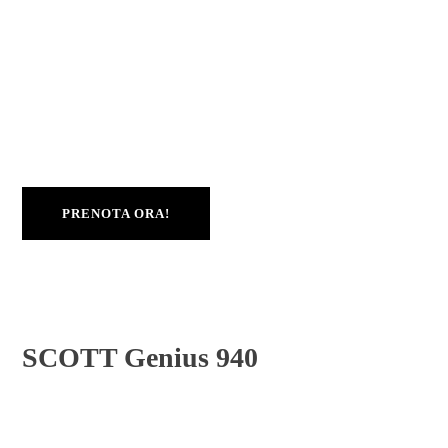
Motore
Bosch Performance Line CX (BDU384Y)
Batteria
PowerTube 800Wh
Freni
Shimano BR-MT200 hydraulic disc brake
Taglie
L, M, S, XL
PRENOTA ORA!
SCOTT Genius 940