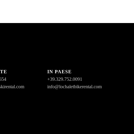
STE
IN PAESE
654
+39.329.752.0091
skirental.com
info@lochaletbikerental.com