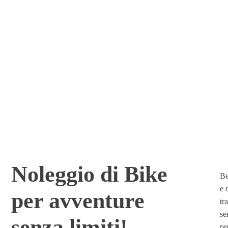
LE NOSTRE BIKE A NOLEGGIO
Adul
Noleggio di Bike
Be
e 
per avventure
tr
se
senza limiti!
pr