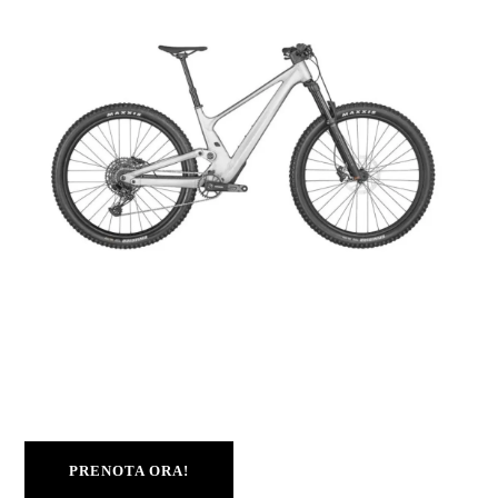
Freni
Shimano MT501 Disc
Ruote
29"
Taglie
L, M, S
PRENOTA ORA!